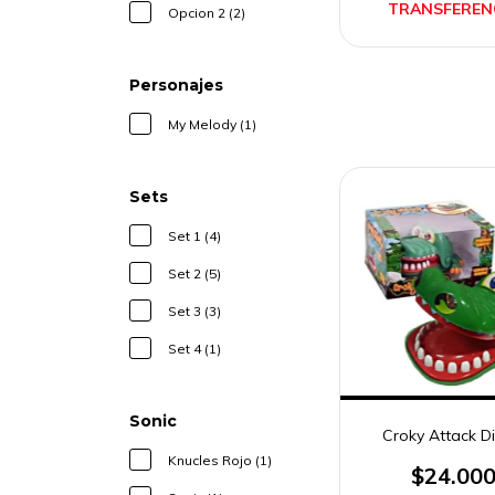
TRANSFEREN
Opcion 2 (2)
Personajes
My Melody (1)
Sets
Set 1 (4)
Set 2 (5)
Set 3 (3)
Set 4 (1)
Sonic
Croky Attack D
Knucles Rojo (1)
$24.00