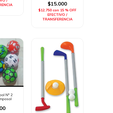
VO /
Imposol
$15.000
RENCIA
$12.750
con
15 % OFF
EFECTIVO /
TRANSFERENCIA
bol N° 2
Imposol
000