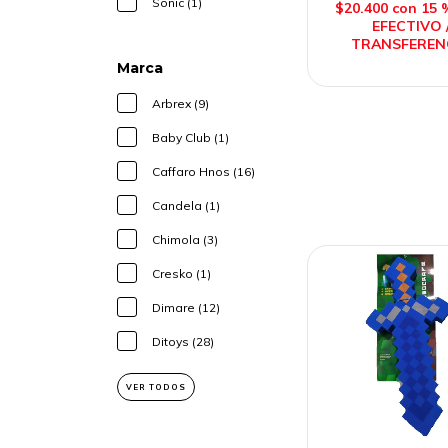
Sonic (1)
$20.400
con
15 
EFECTIVO 
TRANSFEREN
Marca
Arbrex (9)
Baby Club (1)
Caffaro Hnos (16)
Candela (1)
Chimola (3)
Cresko (1)
Dimare (12)
Ditoys (28)
VER TODOS