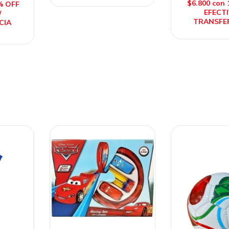
$6.800
con
% OFF
EFECTI
/
TRANSFE
CIA