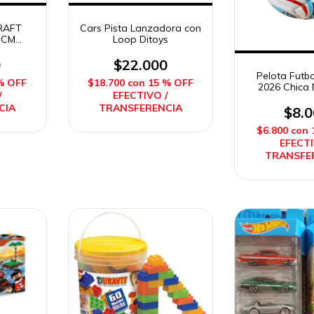
RAFT
Cars Pista Lanzadora con
 CM
Loop Ditoys
0
$22.000
Pelota Futbo
% OFF
$18.700
con
15 % OFF
2026 Chica 
/
EFECTIVO /
Trionda Gener
CIA
TRANSFERENCIA
$8.
$6.800
con
EFECTI
TRANSFE