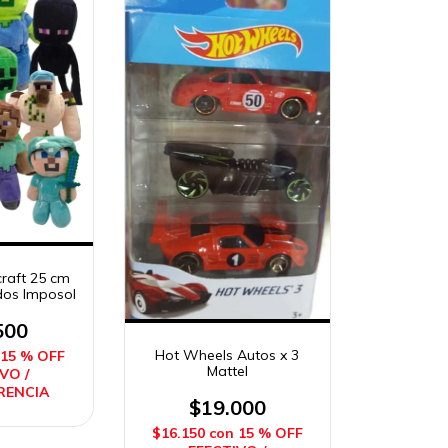
craft 25 cm
dos Imposol
500
Hot Wheels Autos x 3
15 % OFF
Mattel
VO /
RENCIA
$19.000
$16.150
con
15 % OFF