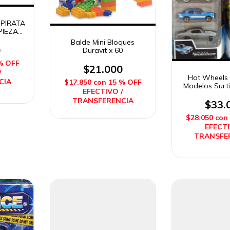
PIRATA
PIEZAS
DIMARE
Balde Mini Bloques
0
Duravit x 60
% OFF
$21.000
/
Hot Wheels 
CIA
$17.850
con
15 % OFF
Modelos Surt
EFECTIVO /
TRANSFERENCIA
$33.
$28.050
con
EFECTI
TRANSFE