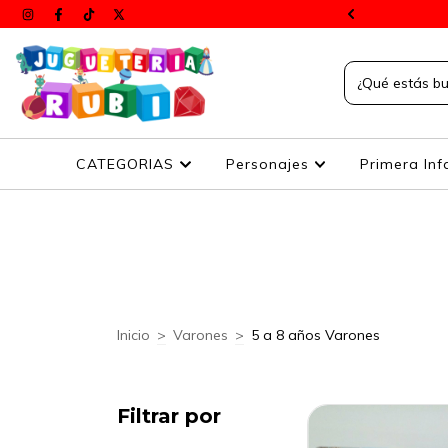
s a todos el país
CATEGORIAS
Personajes
Primera Inf
Inicio
>
Varones
>
5 a 8 años Varones
Filtrar por