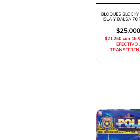
BLOQUES BLOCKY 
ISLA Y BALSA 78 
CON 1 MUÑECO 
$25.00
$21.250
con
15 
EFECTIVO 
TRANSFEREN