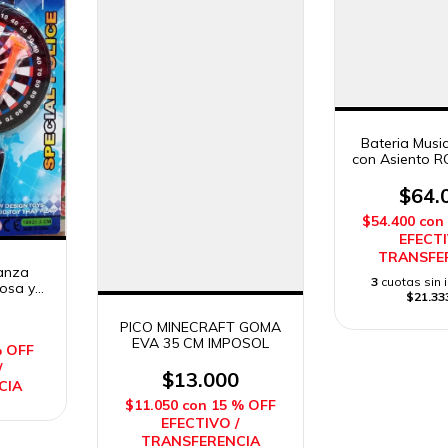
Bateria Musi
con Asiento 
FAY
$64.
$54.400
con
EFECTI
TRANSFE
lanza
3
cuotas sin 
osa y
$21.33
us
PICO MINECRAFT GOMA
EVA 35 CM IMPOSOL
% OFF
/
$13.000
CIA
$11.050
con
15 % OFF
EFECTIVO /
TRANSFERENCIA