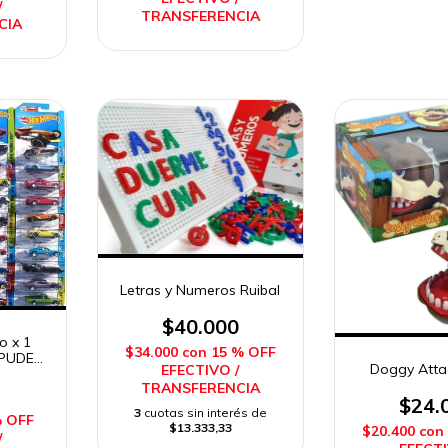
/
TRANSFERENCIA
CIA
Letras y Numeros Ruibal
$40.000
o x 1
$34.000
con
15 % OFF
 PUDE
Doggy Atta
EFECTIVO /
el
TRANSFERENCIA
$24.
3
cuotas sin interés de
% OFF
$13.333,33
$20.400
con
/