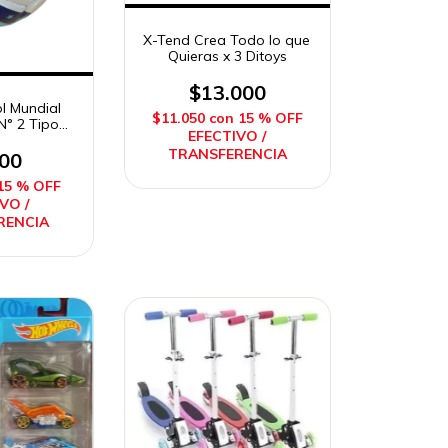
X-Tend Crea Todo lo que
Quieras x 3 Ditoys
$13.000
l Mundial
$11.050
con
15 % OFF
N° 2 Tipo
EFECTIVO /
ica Imposol
TRANSFERENCIA
000
15 % OFF
VO /
RENCIA