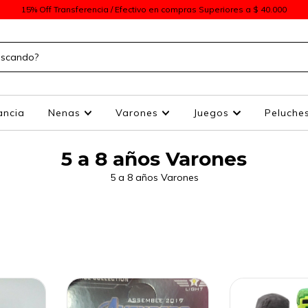
15% Off Transferencia / Efectivo en compras Superiores a $ 40.000
ancia
Nenas
Varones
Juegos
Peluche
5 a 8 años Varones
5 a 8 años Varones