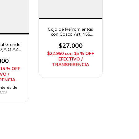
Caja de Herramientas
con Casco Art. 455
RIVAPLAST
cal Grande
$27.000
ROJA O AZUL
$22.950
con
15 % OFF
DI
EFECTIVO /
000
TRANSFERENCIA
15 % OFF
VO /
RENCIA
interés de
3,33