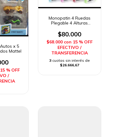
Monopatin 4 Ruedas
Plegable 4 Alturas
Reforzado Sebigus
$80.000
$68.000
con
15 % OFF
Autos x 5
EFECTIVO /
idos Mattel
TRANSFERENCIA
3
cuotas sin interés de
000
$26.666,67
15 % OFF
VO /
RENCIA