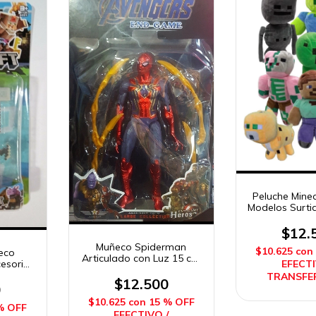
Peluche Mine
Modelos Surti
$12.
Muñeco Spiderman
$10.625
con
eco
Articulado con Luz 15 cm
cesorios
EFECTI
linea económica Imposol
TRANSFE
$12.500
0
$10.625
con
15 % OFF
% OFF
EFECTIVO /