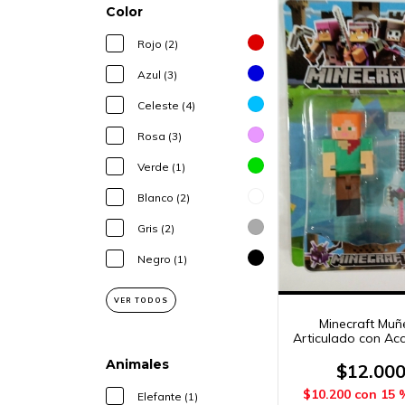
Color
Rojo (2)
Azul (3)
Celeste (4)
Rosa (3)
Verde (1)
Blanco (2)
Gris (2)
Negro (1)
VER TODOS
Minecraft Muñ
Articulado con Ac
Imposol
Animales
$12.00
$10.200
con
15 
Elefante (1)