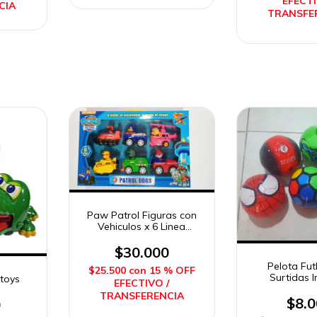
EFECTI
CIA
TRANSFE
Paw Patrol Figuras con
Vehiculos x 6 Linea
Economica Imposol
$30.000
Pelota Fut
$25.500
con
15 % OFF
Surtidas 
itoys
EFECTIVO /
TRANSFERENCIA
$8.
0