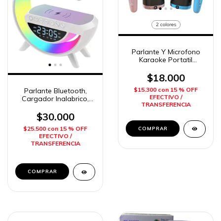
2 colores
Parlante Y Microfono
Karaoke Portatil
Inalambrico Bluetooth
Usb Imposol
$18.000
$15.300
con
15 % OFF
Parlante Bluetooth,
EFECTIVO /
Cargador Inalabrico,
TRANSFERENCIA
Reloj, Velador con luz
Imposol
$30.000
$25.500
con
15 % OFF
COMPRAR
EFECTIVO /
TRANSFERENCIA